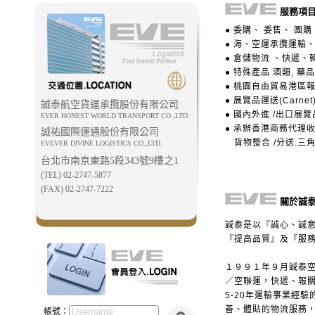
服務項目.
● 委購、 委售、 團購
● 海、空運承攬運輸
● 倉儲物流 、快遞
● 特殊產品 酒類, 藥
● 桃園自由貿易港區
● 展覽品運送(Carn
誠泰航空貨運承攬股份有限公司
● 國內外進 /出口展
EVER HONEST WORLD TRANSPORT CO.,LTD.
● 承辦香港商務代理收
誠祐國際運通股份有限公司
貨物整合 /分送.三角
EVEVER DIVINE LOGISTICS CO.,LTD.
台北市南京東路5段343號9樓之1
(TEL) 02-2747-5877
(FAX) 02-2747-7222
關於誠泰
誠泰是以『誠心、誠
『提高品質』及『服
１９９１年９月誠泰
／空聯運，快遞、報
5-20年運輸事業經
善、體貼的物流服務
帳號：